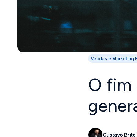
Vendas e Marketing 
O fim
genera
Gustavo Brito