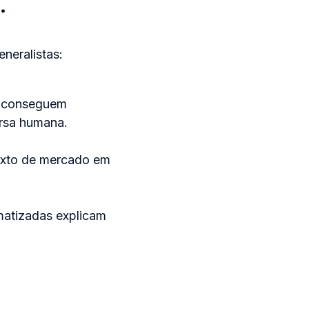
.
neralistas:
is conseguem
ersa humana.
texto de mercado em
matizadas explicam