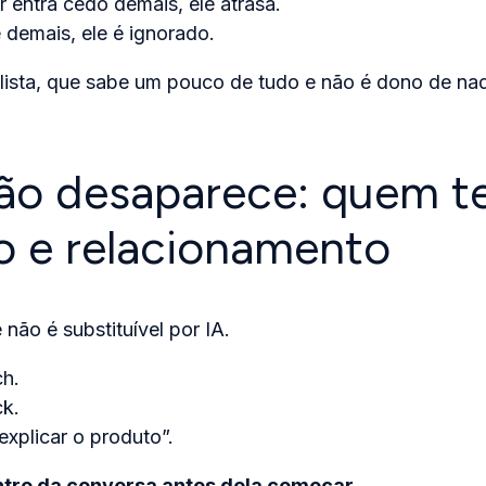
entra cedo demais, ele atrasa.
 demais, ele é ignorado.
ista, que sabe um pouco de tudo e não é dono de nad
o desaparece: quem t
o e relacionamento
 não é substituível por IA.
ch.
ck.
xplicar o produto”.
entro da conversa antes dela começar
.