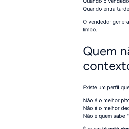
Quando o vendedor 
Quando entra tarde
O vendedor general
limbo.
Quem nã
context
Existe um perfil que
Não é o melhor pit
Não é o melhor de
Não é quem sabe “e
É quem
já está d