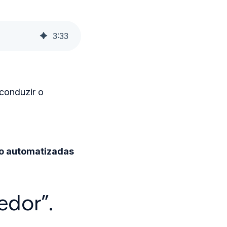
3
:
33
 conduzir o
do automatizadas
edor”.