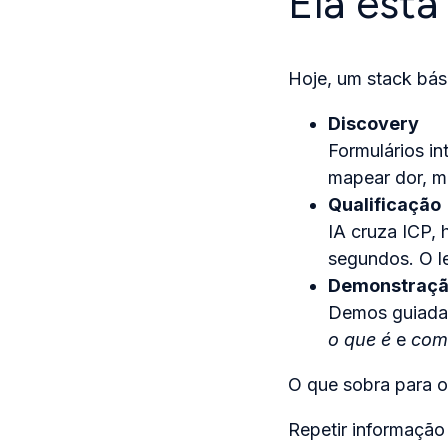
Ela está
Hoje, um stack bás
Discovery
Formulários in
mapear dor, m
Qualificação
IA cruza ICP,
segundos. O l
Demonstraç
Demos guiadas
o que é
e
com
O que sobra para o
Repetir informação