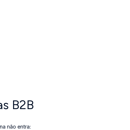
as B2B
a não entra: