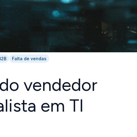
B2B
Falta de vendas
 do vendedor
lista em TI