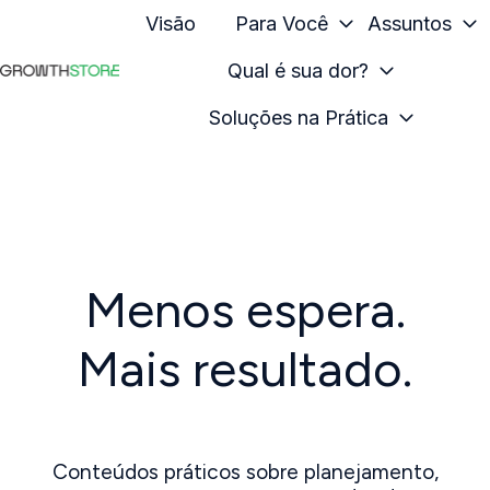
Visão
Para Você
Assuntos
Qual é sua dor?
H
Soluções na Prática
o
m
e
p
a
g
Menos espera.
e
Mais resultado.
Conteúdos práticos sobre planejamento,